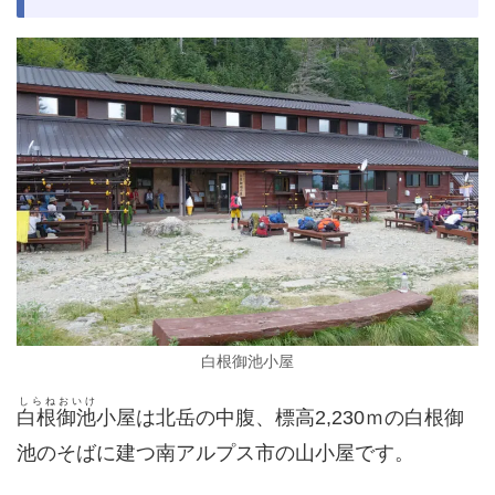
白根御池小屋
しらねおいけ
白根御池
小屋は北岳の中腹、標高2,230ｍの白根御
池のそばに建つ南アルプス市の山小屋です。