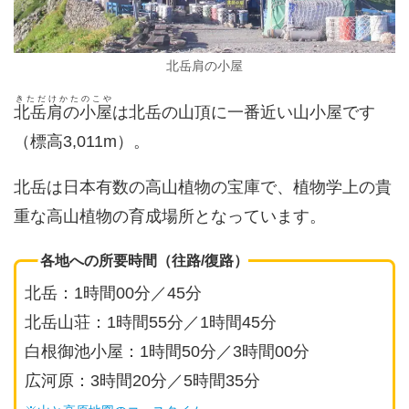
北岳肩の小屋
きただけかたのこや
北岳肩の小屋
は北岳の山頂に一番近い山小屋です
（標高3,011m）。
北岳は日本有数の高山植物の宝庫で、植物学上の貴
重な高山植物の育成場所となっています。
各地への所要時間（往路/復路）
北岳：1時間00分／45分
北岳山荘：1時間55分／1時間45分
白根御池小屋：1時間50分／3時間00分
広河原：3時間20分／5時間35分