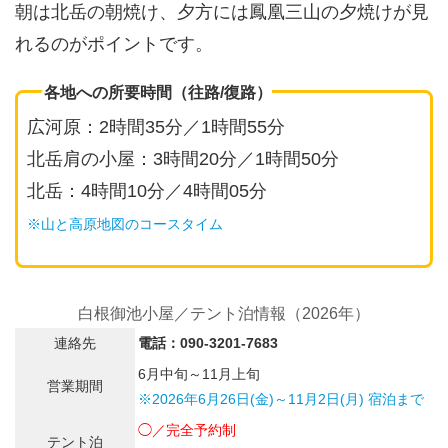
朝は北岳の朝焼け、夕方には鳳凰三山の夕焼けが見
れるのがポイントです。
各地への所要時間（往路/復路）
広河原：2時間35分／1時間55分
北岳肩の小屋：3時間20分／1時間50分
北岳：4時間10分／4時間05分
※山と高原地図のコースタイム
白根御池小屋／テント泊情報（2026年）
連絡先
電話：090-3201-7683
6月中旬～11月上旬
営業期間
※2026年6月26日(金)～11月2日(月) 宿泊まで
◯／完全予約制
テント泊