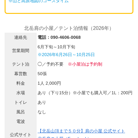
※山と高原地図のコースタイム
北岳肩の小屋／テント泊情報（2026年）
連絡先
電話：090-4606-0068
6月下旬～10月下旬
営業期間
※2026年6月26日～10月25日
テント泊
◯／予約不要
※小屋泊は予約制
幕営数
50張
料金
1人 2,000円
水場
あり（下り15分）※小屋でも購入可／1L：200円
トイレ
あり
風呂
なし
電波
【北岳山頂まで５０分】肩の小屋 公式サイト
公式サイト