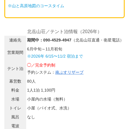
※山と高原地図のコースタイム
北岳山荘／テント泊情報（2026年）
連絡先
期間中：090-4529-4947
（北岳山荘直通・衛星電話）
6月中旬～11月初旬
営業期間
※2026年 6/15〜11/2 宿泊まで
◯／完全予約制
テント泊
予約システム：
南ぷすリザーブ
幕営数
80人
料金
1人1泊 1,100円
水場
小屋内の水場（無料）
トイレ
小屋（バイオ式、水洗）
風呂
なし
電波