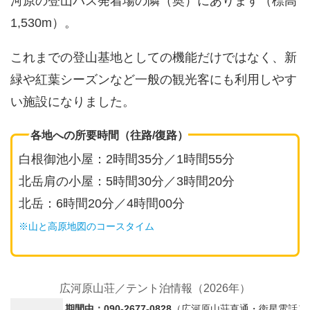
河原の登山バス発着場の隣（奥）にあります（標高
1,530m）。
これまでの登山基地としての機能だけではなく、新
緑や紅葉シーズンなど一般の観光客にも利用しやす
い施設になりました。
各地への所要時間（往路/復路）
白根御池小屋：2時間35分／1時間55分
北岳肩の小屋：5時間30分／3時間20分
北岳：6時間20分／4時間00分
※山と高原地図のコースタイム
広河原山荘／テント泊情報（2026年）
期間中：090-2677-0828
（広河原山荘直通・衛星電話）