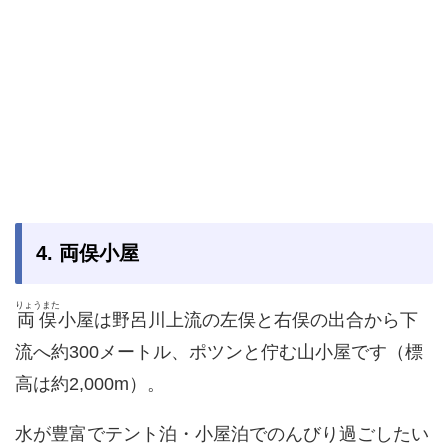
4. 両俣小屋
りょうまた
両俣
小屋は野呂川上流の左俣と右俣の出合から下
流へ約300メートル、ポツンと佇む山小屋です（標
高は約2,000m）。
水が豊富でテント泊・小屋泊でのんびり過ごしたい