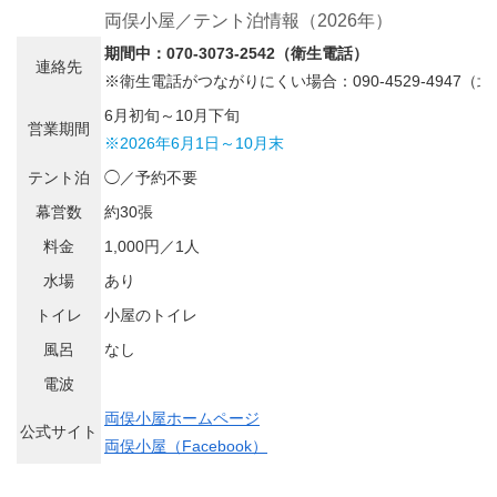
両俣小屋／テント泊情報（2026年）
期間中：070-3073-2542（衛生電話）
連絡先
※衛生電話がつながりにくい場合：090-4529-4947（
6月初旬～10月下旬
営業期間
※2026年6月1日～10月末
テント泊
◯／予約不要
幕営数
約30張
料金
1,000円／1人
水場
あり
トイレ
小屋のトイレ
風呂
なし
電波
両俣小屋ホームページ
公式サイト
両俣小屋（Facebook）