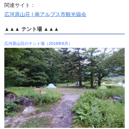
関連サイト：
広河原山荘 | 南アルプス市観光協会
▲▲▲ テント場 ▲▲▲
広河原山荘のテント場（2018年8月）