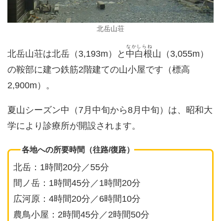
北岳山荘
なかしらね
北岳山荘は北岳（3,193m）と
中白根
山（3,055m）
の鞍部に建つ鉄筋2階建ての山小屋です（標高
2,900m）。
夏山シーズン中（7月中旬から8月中旬）は、昭和大
学により診療所が開設されます。
各地への所要時間（往路/復路）
北岳：1時間20分／55分
間ノ岳：1時間45分／1時間20分
広河原：4時間20分／6時間10分
農鳥小屋：2時間45分／2時間50分