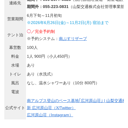
連絡先
期間外：055-223-0831
（山梨交通株式会社管理事業部
6月下旬～11月初旬
営業期間
※2026年6月26日(金)～11月2日(月) 宿泊まで
◯
／完全予約制
テント泊
※予約システム：
南ぷすリザーブ
幕営数
100人
料金
1人 900円（小人450円）
水場
あり
トイレ
あり（水洗式）
風呂
なし、温水シャワーあり（10分 800円）
電波
南アルプス登山のベース基地｢広河原山荘｣ | 山梨交通株
公式サイト
新 広河原山荘（X/Twitter）
広河原山荘（Instagram）