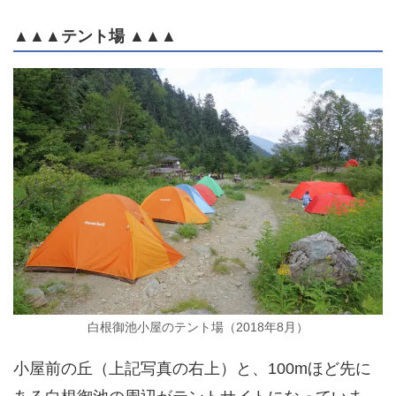
▲▲▲テント場 ▲▲▲
白根御池小屋のテント場（2018年8月）
小屋前の丘（上記写真の右上）と、100mほど先に