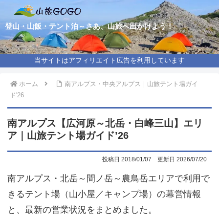
登山・山飯・テント泊～さあ、山旅へ出かけよう！
当サイトはアフィリエイト広告を利用しています
ホーム
南アルプス・中央アルプス｜山旅テント場ガイ
ド'26
南アルプス【広河原～北岳・白峰三山】エリ
ア｜山旅テント場ガイド’26
2018/01/07
2026/07/20
南アルプス・北岳～間ノ岳～農鳥岳エリアで利用で
きるテント場（山小屋／キャンプ場）の幕営情報
と、最新の営業状況をまとめました。