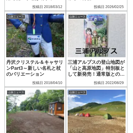
2018/03/12
2026/02/25
山旅ニュース
山旅ニュース
丹沢クリステル＆キャサリ
三浦アルプスの登山地図が
ンPart3～新しい名札と杖
「山と高原地図」特別板と
のバリエーション
して新発売！通常版との違
いは？
2018/04/10
2022/08/29
山旅ニュース
山旅ニュース