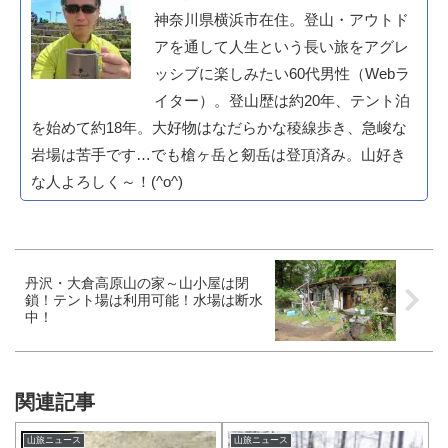
神奈川県横浜市在住。登山・アウトド
アを通して人生という長い旅をアグレ
ッシブに楽しみたい60代男性（Webラ
イター）。登山歴は約20年、テント泊
を始めて約18年。大好物はなだらかな稜線歩き、急峻な
岩場は苦手です…でも槍ヶ岳と剱岳は登頂済み。山好き
な人よろしく～！(^o^)
丹沢・大倉高原山の家～山小屋は閉
鎖！テント場は利用可能！水場は断水
中！
関連記事
山旅ニュース
山旅ニュース