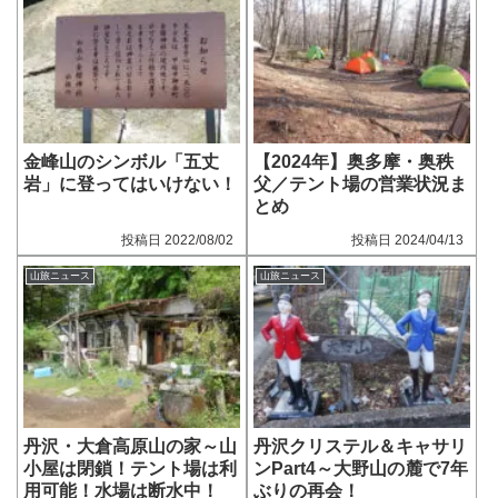
金峰山のシンボル「五丈
【2024年】奥多摩・奥秩
岩」に登ってはいけない！
父／テント場の営業状況ま
とめ
2022/08/02
2024/04/13
山旅ニュース
山旅ニュース
丹沢・大倉高原山の家～山
丹沢クリステル＆キャサリ
小屋は閉鎖！テント場は利
ンPart4～大野山の麓で7年
用可能！水場は断水中！
ぶりの再会！