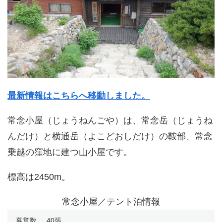
最新情報はこちらへ移動しました。
常念小屋（じょうねんごや）は、常念岳（じょうね
んだけ）と横通岳（よこどおしだけ）の鞍部、常念
乗越の窪地に建つ山小屋です。
標高は2450m。
常念小屋／テント泊情報
幕営数
40張