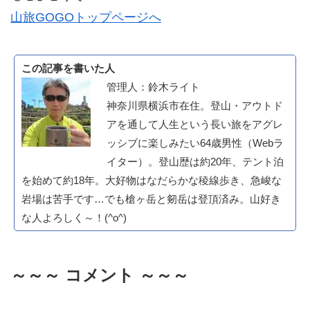
山旅GOGOトップページへ
この記事を書いた人
管理人：鈴木ライト
神奈川県横浜市在住。登山・アウトド
アを通して人生という長い旅をアグレ
ッシブに楽しみたい64歳男性（Webラ
イター）。登山歴は約20年、テント泊
を始めて約18年。大好物はなだらかな稜線歩き、急峻な
岩場は苦手です…でも槍ヶ岳と剱岳は登頂済み。山好き
な人よろしく～！(^o^)
～～～ コメント ～～～