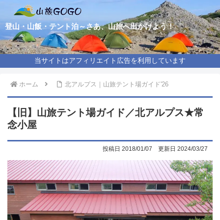
登山・山飯・テント泊～さあ、山旅へ出かけよう！
当サイトはアフィリエイト広告を利用しています
ホーム
北アルプス｜山旅テント場ガイド'26
【旧】山旅テント場ガイド／北アルプス★常
念小屋
2018/01/07
2024/03/27