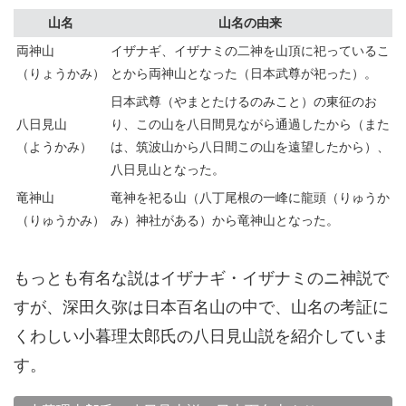
山名
山名の由来
両神山
イザナギ、イザナミの二神を山頂に祀っているこ
（りょうかみ）
とから両神山となった（日本武尊が祀った）。
日本武尊（やまとたけるのみこと）の東征のお
八日見山
り、この山を八日間見ながら通過したから（また
（ようかみ）
は、筑波山から八日間この山を遠望したから）、
八日見山となった。
竜神山
竜神を祀る山（八丁尾根の一峰に龍頭（りゅうか
（りゅうかみ）
み）神社がある）から竜神山となった。
もっとも有名な説はイザナギ・イザナミのニ神説で
すが、深田久弥は日本百名山の中で、山名の考証に
くわしい小暮理太郎氏の八日見山説を紹介していま
す。