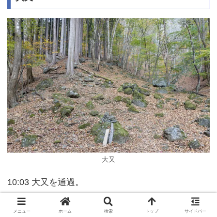
大又
10:03 大又を通過。
白井差新道は左方向に進みます。
メニュー
ホーム
検索
トップ
サイドバー