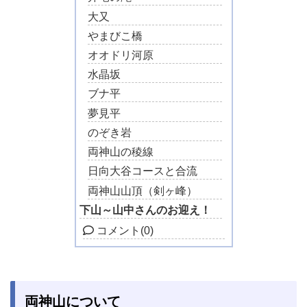
大又
やまびこ橋
オオドリ河原
水晶坂
ブナ平
夢見平
のぞき岩
両神山の稜線
日向大谷コースと合流
両神山山頂（剣ヶ峰）
下山～山中さんのお迎え！
コメント
(0)
両神山について