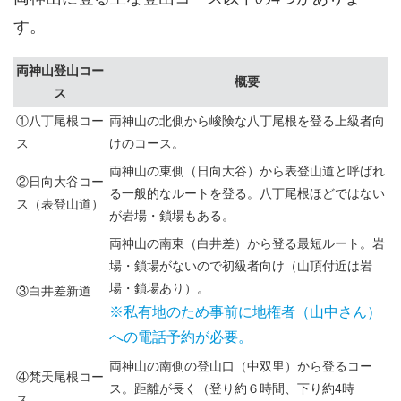
す。
両神山登山コー
概要
ス
①八丁尾根コー
両神山の北側から峻険な八丁尾根を登る上級者向
ス
けのコース。
両神山の東側（日向大谷）から表登山道と呼ばれ
②日向大谷コー
る一般的なルートを登る。八丁尾根ほどではない
ス（表登山道）
が岩場・鎖場もある。
両神山の南東（白井差）から登る最短ルート。岩
場・鎖場がないので初級者向け（山頂付近は岩
場・鎖場あり）。
③白井差新道
※私有地のため事前に地権者（山中さん）
への電話予約が必要。
両神山の南側の登山口（中双里）から登るコー
④梵天尾根コー
ス。距離が長く（登り約６時間、下り約4時
ス