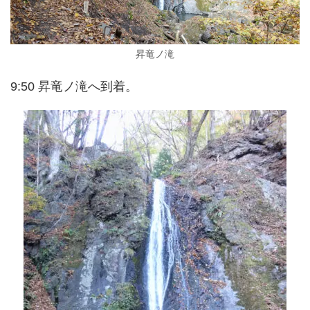
昇竜ノ滝
9:50 昇竜ノ滝へ到着。