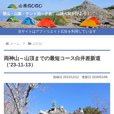
登山・山飯・テント泊～さあ、山旅へ出かけよう！
当サイトはアフィリエイト広告を利用しています
ホーム
山行記
両神山～山頂までの最短コース白井差新道
（’23-11-13）
2023/12/12
2026/01/06