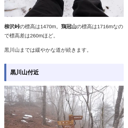
柳沢峠
の標高は1470m。
鶏冠山
の標高は1716mなの
で標高差は260mほど。
黒川山までは緩やかな道が続きます。
黒川山付近