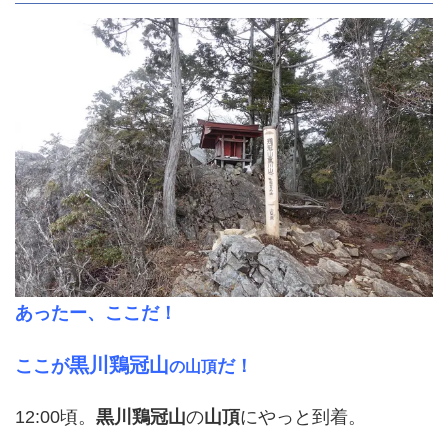
あったー、ここだ！
黒川鶏冠山
ここが
だ！
の山頂
12:00頃。
黒川鶏冠山
の
山頂
にやっと到着。