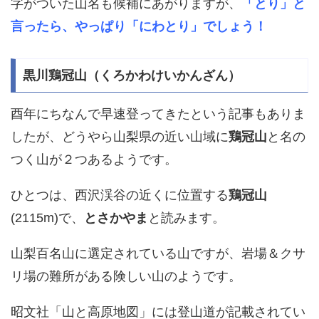
字がついた山名も候補にあがりますが、
「とり」と
言ったら、やっぱり「にわとり」でしょう！
黒川鶏冠山（くろかわけいかんざん）
酉年にちなんで早速登ってきたという記事もありま
したが、どうやら山梨県の近い山域に
鶏冠山
と名の
つく山が２つあるようです。
ひとつは、西沢渓谷の近くに位置する
鶏冠山
(2115m)で、
とさかやま
と読みます。
山梨百名山に選定されている山ですが、岩場＆クサ
リ場の難所がある険しい山のようです。
昭文社「山と高原地図」には登山道が記載されてい