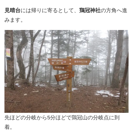
見晴台
には帰りに寄るとして、
鶏冠神社
の方角へ進
みます。
先ほどの分岐から5分ほどで鶏冠山の分岐点に到
着。