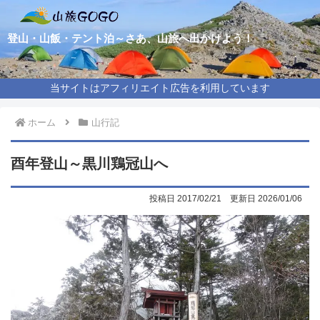
登山・山飯・テント泊～さあ、山旅へ出かけよう！
当サイトはアフィリエイト広告を利用しています
ホーム
山行記
酉年登山～黒川鶏冠山へ
2017/02/21
2026/01/06