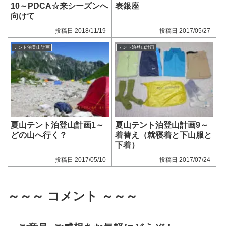
10～PDCA☆来シーズンへ
表銀座
向けて
2018/11/19
2017/05/27
テント泊登山計画
テント泊登山計画
夏山テント泊登山計画1～
夏山テント泊登山計画9～
どの山へ行く？
着替え（就寝着と下山服と
下着）
2017/05/10
2017/07/24
～～～ コメント ～～～