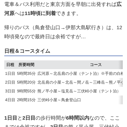
電車＆バス利用だと東京方面を早朝に出発すれば
広
河原
へは
11時頃に到着
できます。
帰りのバス（鳥倉登山口→伊那大島駅行き）は、12
時頃発なので最終日は余裕ですが…
日程＆コースタイム
日程
所要時間
コース
1日目
5時間35分
広河原～北岳肩の小屋（テント泊）※手前の白根御
2日目
5時間20分
北岳肩の小屋～北岳～間ノ岳～三峰岳～熊ノ平小
3日目
9時間55分
熊ノ平小屋～塩見岳～三伏峠小屋（テント泊）
4日目
2時間15分
三伏峠小屋～鳥倉登山口
1日目
と
2日目
の歩行時間が
6時間以内
なので、ここ