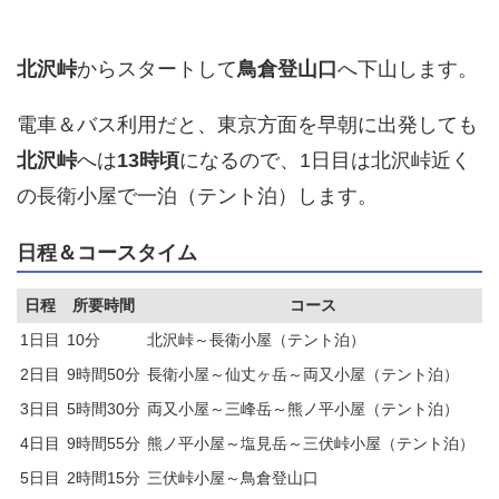
北沢峠
からスタートして
鳥倉登山口
へ下山します。
電車＆バス利用だと、東京方面を早朝に出発しても
北沢峠
へは
13時頃
になるので、1日目は北沢峠近く
の長衛小屋で一泊（テント泊）します。
日程＆コースタイム
日程
所要時間
コース
1日目
10分
北沢峠～長衛小屋（テント泊）
2日目
9時間50分
長衛小屋～仙丈ヶ岳～両又小屋（テント泊）
3日目
5時間30分
両又小屋～三峰岳～熊ノ平小屋（テント泊）
4日目
9時間55分
熊ノ平小屋～塩見岳～三伏峠小屋（テント泊）
5日目
2時間15分
三伏峠小屋～鳥倉登山口