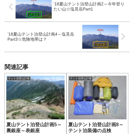
’18夏山テント泊登山計画2～今年登り
たい山☆塩見岳Part1
’18夏山テント泊登山計画4～塩見岳
Part3☆危険地帯は？
関連記事
テント泊登山計画
テント泊登山計画
夏山テント泊登山計画5～
夏山テント泊登山計画8～
裏銀座～表銀座
テント泊装備の点検