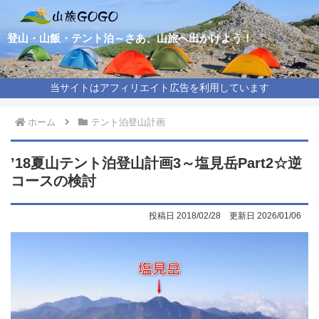
登山・山飯・テント泊～さあ、山旅へ出かけよう！
当サイトはアフィリエイト広告を利用しています
ホーム
テント泊登山計画
’18夏山テント泊登山計画3～塩見岳Part2☆逆
コースの検討
2018/02/28
2026/01/06