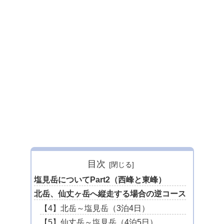
目次
塩見岳についてPart2（西峰と東峰）
北岳、仙丈ヶ岳へ縦走する場合の逆コース
【4】北岳～塩見岳（3泊4日）
【5】仙丈岳～塩見岳（4泊5日）