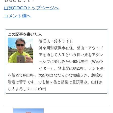
山旅GOGOトップページへ
コメント欄へ
この記事を書いた人
管理人：鈴木ライト
神奈川県横浜市在住。登山・アウトド
アを通して人生という長い旅をアグレ
ッシブに楽しみたい60代男性（Webラ
イター）。登山歴は約20年、テント泊
を始めて約18年。大好物はなだらかな稜線歩き、急峻な
岩場は苦手です…でも槍ヶ岳と剱岳は登頂済み。山好き
な人よろしく～！(^o^)