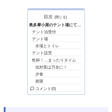
目次
奥多摩小屋のテント場にて…
テント泊受付
テント場
水場とトイレ
テント設営
乾杯！…まったりタイム
虫対策は万全に！
夕食
就寝
コメント
(0)