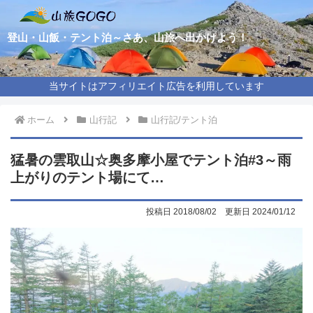
登山・山飯・テント泊～さあ、山旅へ出かけよう！
当サイトはアフィリエイト広告を利用しています
ホーム
山行記
山行記/テント泊
猛暑の雲取山☆奥多摩小屋でテント泊#3～雨
上がりのテント場にて…
2018/08/02
2024/01/12