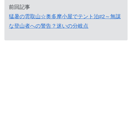
前回記事
猛暑の雲取山☆奥多摩小屋でテント泊#2～無謀
な登山者への警告？迷いの分岐点