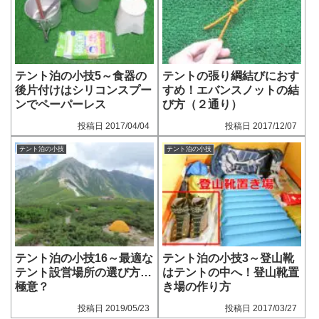
テント泊の小技5～食器の
テントの張り綱結びにおす
後片付けはシリコンスプー
すめ！エバンスノットの結
ンでペーパーレス
び方（２通り）
2017/04/04
2017/12/07
テント泊の小技
テント泊の小技
テント泊の小技16～最適な
テント泊の小技3～登山靴
テント設営場所の選び方…
はテントの中へ！登山靴置
極意？
き場の作り方
2019/05/23
2017/03/27