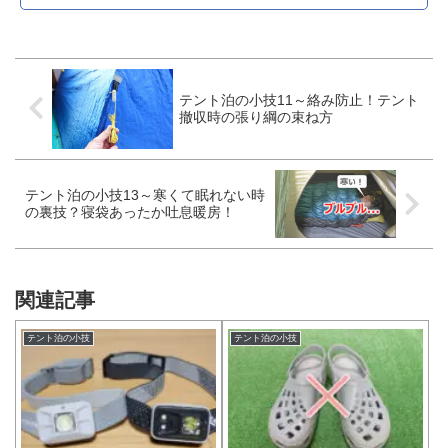
テント泊の小技11～絡み防止！テント
撤収時の張り綱の束ね方
テント泊の小技13～寒くて眠れない時
の裏技？寝袋あったか吐息暖房！
関連記事
テント泊の小技
テント泊の小技