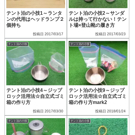
テント泊の小技1～ランタ
テント泊の小技2～サンダ
ンの代用はヘッドランプ２
ルは持って行かない！テン
個持ち
ト場×登山靴の履き方
2017/03/17
2017/03/23
テント泊の小技
テント泊の小技
テント泊の小技4～ジップ
テント泊の小技9～ジップ
ロック活用法☆自立式ゴミ
ロック活用法☆自立式ゴミ
箱の作り方
箱の作り方mark2
2017/03/30
2018/01/24
テント泊の小技
テント泊の小技