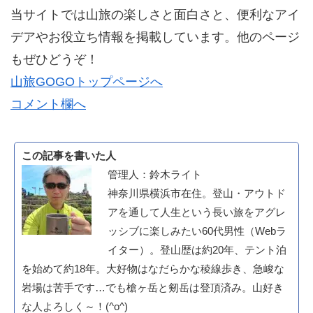
当サイトでは山旅の楽しさと面白さと、便利なアイ
デアやお役立ち情報を掲載しています。他のページ
もぜひどうぞ！
山旅GOGOトップページへ
コメント欄へ
この記事を書いた人
管理人：鈴木ライト
神奈川県横浜市在住。登山・アウトド
アを通して人生という長い旅をアグレ
ッシブに楽しみたい60代男性（Webラ
イター）。登山歴は約20年、テント泊
を始めて約18年。大好物はなだらかな稜線歩き、急峻な
岩場は苦手です…でも槍ヶ岳と剱岳は登頂済み。山好き
な人よろしく～！(^o^)