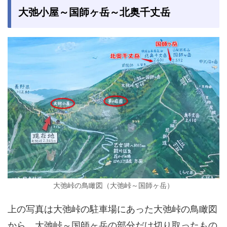
大弛小屋～国師ヶ岳～北奥千丈岳
大弛峠の鳥瞰図（大弛峠～国師ヶ岳）
上の写真は大弛峠の駐車場にあった大弛峠の鳥瞰図
から、大弛峠～国師ヶ岳の部分だけ切り取ったもの