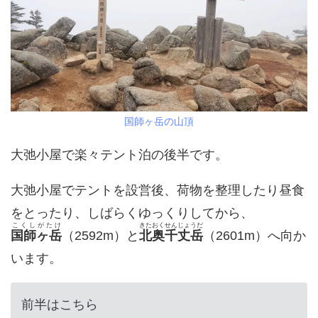
国師ヶ岳の山頂
大弛小屋で楽々テント泊の後半です。
大弛小屋でテントを設営後、荷物を整理したり昼食
をとったり、しばらくゆっくりしてから、
こくしがたけ
きたおくせんじょうだ
国師ヶ岳
（2592m）と
北奥千丈岳
（2601m）へ向か
います。
前半はこちら