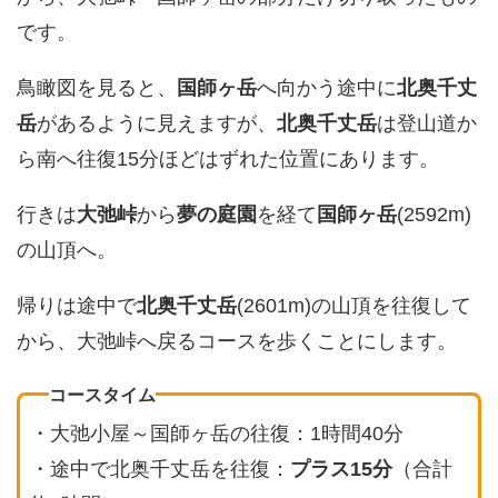
です。
鳥瞰図を見ると、
国師ヶ岳
へ向かう途中に
北奥千丈
岳
があるように見えますが、
北奥千丈岳
は登山道か
ら南へ往復15分ほどはずれた位置にあります。
行きは
大弛峠
から
夢の庭園
を経て
国師ヶ岳
(2592m)
の山頂へ。
帰りは途中で
北奥千丈岳
(2601m)の山頂を往復して
から、大弛峠へ戻るコースを歩くことにします。
コースタイム
・大弛小屋～国師ヶ岳の往復：1時間40分
・途中で北奥千丈岳を往復：
プラス15分
（合計