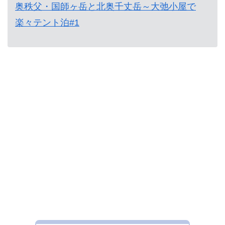
奥秩父・国師ヶ岳と北奥千丈岳～大弛小屋で
楽々テント泊#1