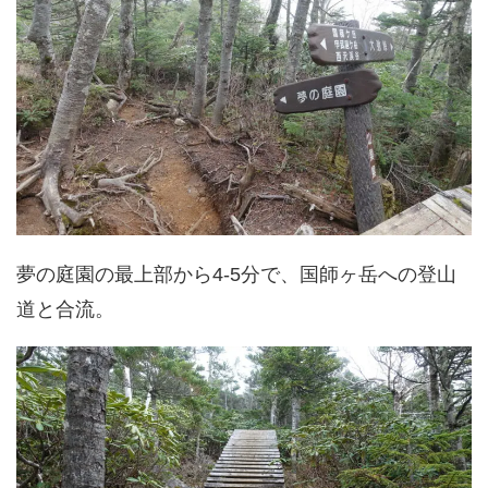
夢の庭園の最上部から4-5分で、国師ヶ岳への登山
道と合流。