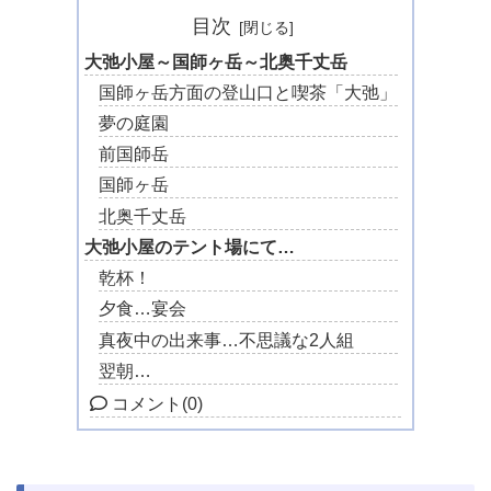
目次
大弛小屋～国師ヶ岳～北奥千丈岳
国師ヶ岳方面の登山口と喫茶「大弛」
夢の庭園
前国師岳
国師ヶ岳
北奥千丈岳
大弛小屋のテント場にて…
乾杯！
夕食…宴会
真夜中の出来事…不思議な2人組
翌朝…
コメント
(0)