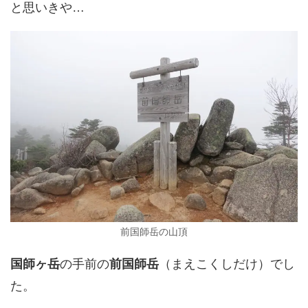
と思いきや…
前国師岳の山頂
国師ヶ岳
の手前の
前国師岳
（まえこくしだけ）でし
た。