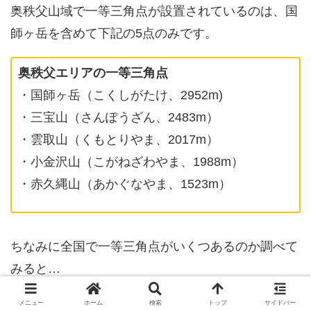
奥秩父山域で一等三角点が設置されているのは、国
師ヶ岳を含めて下記の5点のみです。
奥秩父エリアの一等三角点
・国師ヶ岳（こくしがたけ、2952m)
・三宝山（さんぽうざん、2483m）
・雲取山（くもとりやま、2017m）
・小金沢山（こがねざわやま、1988m）
・赤久縄山（あかぐなやま、1523m）
ちなみに全国で一等三角点がいくつあるのか調べて
みると…
サイトによって数がバラバラなんですが…ほぼほ
メニュー
ホーム
検索
トップ
サイドバー