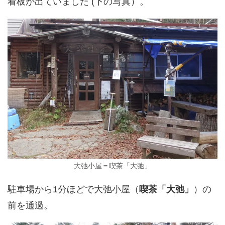
看板が出ていました (下の写真）。
大弛小屋＝喫茶「大弛」
駐車場から1分ほどで大弛小屋（
喫茶「大弛」
）の
前を通過。