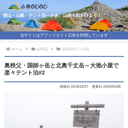
登山・山飯・テント泊～さあ、山旅へ出かけよう！
当サイトはアフィリエイト広告を利用しています
ホーム
山行記
山行記/テント泊
奥秩父・国師ヶ岳と北奥千丈岳～大弛小屋で
楽々テント泊#2
2018/10/27
2026/01/06