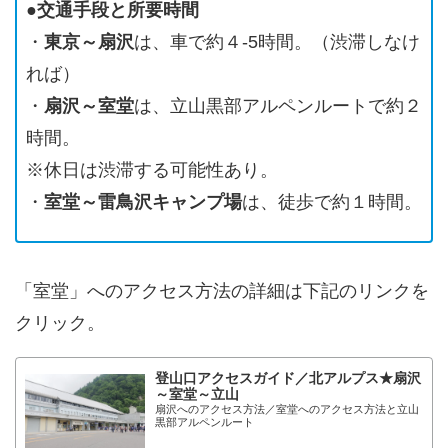
●交通手段と所要時間
・
東京～扇沢
は、車で約４-5時間。（渋滞しなけ
れば）
・
扇沢～室堂
は、立山黒部アルペンルートで約２
時間。
※休日は渋滞する可能性あり。
・
室堂～雷鳥沢キャンプ場
は、徒歩で約１時間。
「室堂」へのアクセス方法の詳細は下記のリンクを
クリック。
登山口アクセスガイド／北アルプス★扇沢
～室堂～立山
扇沢へのアクセス方法／室堂へのアクセス方法と立山
黒部アルペンルート