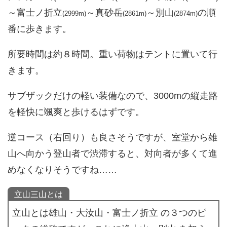
～富士ノ折立
～真砂岳
～別山
の順
(2999m)
(2861m)
(2874m)
番に歩きます。
所要時間は約８時間。重い荷物はテントに置いて行
きます。
サブザックだけの軽い装備なので、3000mの縦走路
を軽快に颯爽と歩けるはずです。
逆コース（右回り）も良さそうですが、室堂から雄
山へ向かう登山者で渋滞すると、対向者が多くて進
めなくなりそうですね……
立山三山とは
立山とは雄山・大汝山・富士ノ折立 の３つのピ