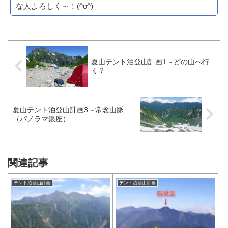
な人よろしく～！(^o^)
夏山テント泊登山計画1～どの山へ行
く？
夏山テント泊登山計画3～常念山脈
（パノラマ銀座）
関連記事
テント泊登山計画
テント泊登山計画