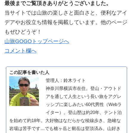
最後までご覧頂きありがとうございました。
当サイトでは山旅の楽しさと面白さと、便利なアイ
デアやお役立ち情報を掲載しています。他のページ
もぜひどうぞ！
山旅GOGOトップページへ
コメント欄へ
この記事を書いた人
管理人：鈴木ライト
神奈川県横浜市在住。登山・アウトド
アを通して人生という長い旅をアグレ
ッシブに楽しみたい60代男性（Webラ
イター）。登山歴は約20年、テント泊
を始めて約18年。大好物はなだらかな稜線歩き、急峻な
岩場は苦手です…でも槍ヶ岳と剱岳は登頂済み。山好き