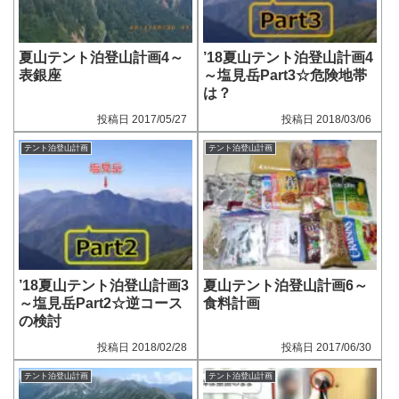
夏山テント泊登山計画4～
’18夏山テント泊登山計画4
表銀座
～塩見岳Part3☆危険地帯
は？
2017/05/27
2018/03/06
テント泊登山計画
テント泊登山計画
’18夏山テント泊登山計画3
夏山テント泊登山計画6～
～塩見岳Part2☆逆コース
食料計画
の検討
2018/02/28
2017/06/30
テント泊登山計画
テント泊登山計画