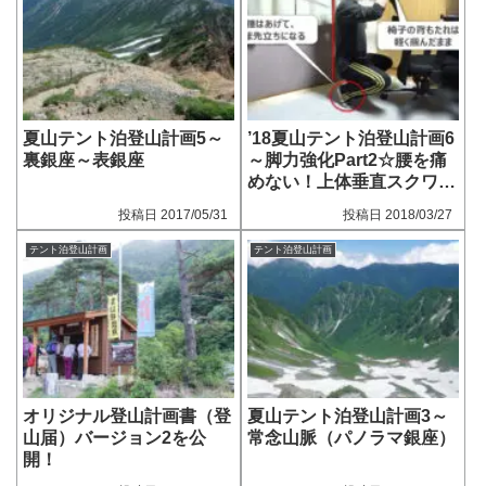
夏山テント泊登山計画5～
’18夏山テント泊登山計画6
裏銀座～表銀座
～脚力強化Part2☆腰を痛
めない！上体垂直スクワッ
ト
2017/05/31
2018/03/27
テント泊登山計画
テント泊登山計画
オリジナル登山計画書（登
夏山テント泊登山計画3～
山届）バージョン2を公
常念山脈（パノラマ銀座）
開！